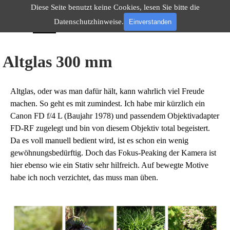
Direkt zum Seiteninhalt
Diese Seite benutzt keine Cookies, lesen Sie bitte die
Menü überspringen
Datenschutzhinweise.
Einverstanden
Altglas 300 mm
Altglas, oder was man dafür hält, kann wahrlich viel Freude
machen. So geht es mit zumindest.
Ich habe mir kürzlich ein
Canon FD f/4 L (Baujahr 1978) und passendem Objektivadapter
FD-RF zugelegt und bin von diesem Objektiv total begeistert.
Da es voll manuell bedient wird, ist es schon ein wenig
gewöhnungsbedürftig. Doch das Fokus-Peaking der Kamera ist
hier ebenso wie ein Stativ sehr hilfreich. Auf bewegte Motive
habe ich noch verzichtet, das muss man üben.